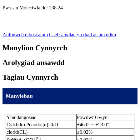
Pwysau Moleciwlaidd: 238.24
Anfonwch e-bost atom
Cael samplau yn rhad ac am ddim
Manylion Cynnyrch
Arolygiad ansawdd
Tagiau Cynnyrch
Manylebau
Ymddangosiad
Powdwr Gwyn
Cylchdro Penodol[α]20/D
+46.0°
～
+53.0°
clorid(CL)
≤0.02%
2-
≤0.02%