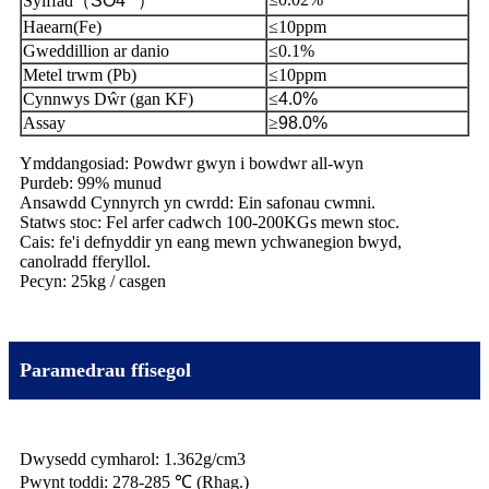
Sylffad
（
SO4
）
Haearn(Fe)
≤10ppm
Gweddillion ar danio
≤0.1%
Metel trwm (Pb)
≤10ppm
Cynnwys Dŵr (gan KF)
≤
4.0%
Assay
≥
98.0%
Ymddangosiad: Powdwr gwyn i bowdwr all-wyn
Purdeb: 99% munud
Ansawdd Cynnyrch yn cwrdd: Ein safonau cwmni.
Statws stoc: Fel arfer cadwch 100-200KGs mewn stoc.
Cais: fe'i defnyddir yn eang mewn ychwanegion bwyd,
canolradd fferyllol.
Pecyn: 25kg / casgen
Paramedrau ffisegol
Dwysedd cymharol: 1.362g/cm3
Pwynt toddi: 278-285 ℃ (Rhag.)