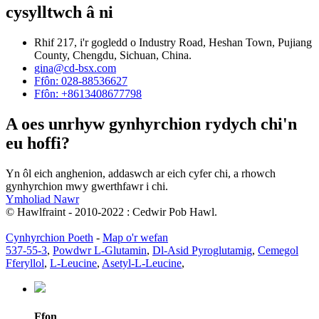
cysylltwch â ni
Rhif 217, i'r gogledd o Industry Road, Heshan Town, Pujiang
County, Chengdu, Sichuan, China.
gina@cd-bsx.com
Ffôn: 028-88536627
Ffôn: +8613408677798
A oes unrhyw gynhyrchion rydych chi'n
eu hoffi?
Yn ôl eich anghenion, addaswch ar eich cyfer chi, a rhowch
gynhyrchion mwy gwerthfawr i chi.
Ymholiad Nawr
© Hawlfraint - 2010-2022 : Cedwir Pob Hawl.
Cynhyrchion Poeth
-
Map o'r wefan
537-55-3
,
Powdwr L-Glutamin
,
Dl-Asid Pyroglutamig
,
Cemegol
Fferyllol
,
L-Leucine
,
Asetyl-L-Leucine
,
Ffon