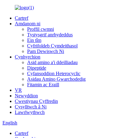
Cartref
Amdanom ni
Proffil cwmni
Tystysgrif anrhydeddus
Ein tîm
Cyfrifoldeb Cymdeithasol
Pam Dewiswch Ni
Cynhyrchion
Asid amino a'i ddeilliadau
Dipeptide
Cyfansoddion Heterocyclic
Asidau Amino Gwarchodedig
Fitamin ac Eraill
VR
Newyddion
Cwestiynau Cyffredin
Cysylltwch â Ni
Lawrlwythwch
English
Cartref