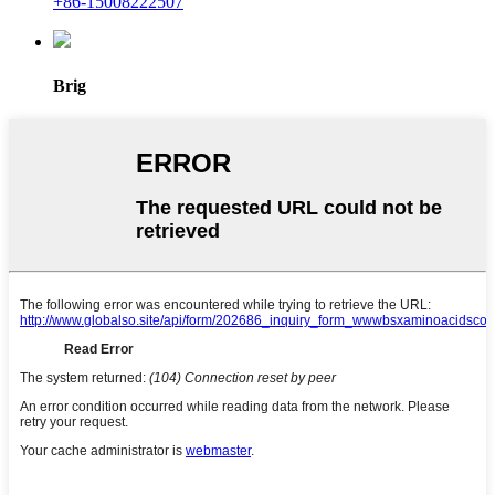
+86-15008222507
Brig