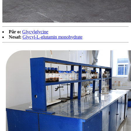
Pâr o:
Glycylglycine
Nesaf:
Glycyl-L-glutamin monohydrate