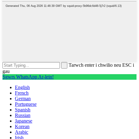
Tarwch enter i chwilio neu ESC i
gau
Sgwrs WhatsApp Ar-lein!
English
French
German
Portuguese
Spanish
Russian
Japanese
Korean
Arabic
Irish