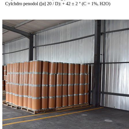
Cylchdro penodol ([α] 20 / D): + 42 ± 2 ° (C = 1%, H2O)