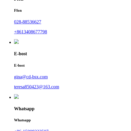
Ffon
028-88536627
+8613408677798
E-bost
E-bost
gina@cd-bsx.com
teresa850423@163.com
Whatsapp
Whatsapp