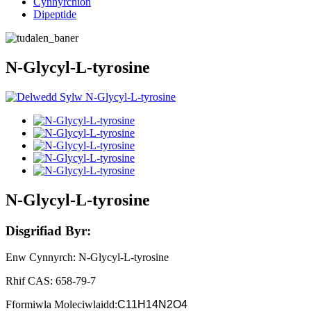
Cynhyrchion
Dipeptide
N-Glycyl-L-tyrosine
N-Glycyl-L-tyrosine
Disgrifiad Byr:
Enw Cynnyrch: N-Glycyl-L-tyrosine
Rhif CAS: 658-79-7
Fformiwla Moleciwlaidd
:
C11H14N2O4